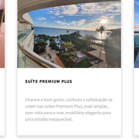
SUÍTE PREMIUM PLUS
Charme e bom gosto, conforto e sofisticação se
unem nas suítes Premium Plus, mais amplas,
com vista para o mar, mobiliário elegante para
uma estadia inesquecível.