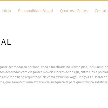
Início
Personalidade Vogal
Quartos e Suítes
Contat
IAL
gante acomodação personalizada e localizada no último piso, inclui ampla suí
os decorados com elegantes móveis e peças de design, entre elas a poltro
eiras e mobiliário requintado. Na cama exclusiva Vogal, lençóis Trussardi de
os, que garantem uma experiência inesquecível para quem busca sofisticaçã