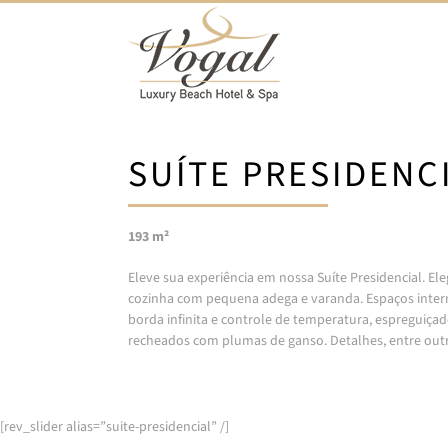
Ir
para
o
conteúdo
SUÍTE PRESIDENC
193 m²
Eleve sua experiência em nossa Suíte Presidencial. Ele
cozinha com pequena adega e varanda. Espaços intern
borda infinita e controle de temperatura, espreguiçad
recheados com plumas de ganso. Detalhes, entre outr
[rev_slider alias=”suite-presidencial” /]