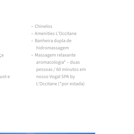
Chinelos
Amenities L’Occitane
Banheira dupla de
hidromassagem
ça
Massagem relaxante
aromacologia* – duas
pessoas / 60 minutos em
uot e
nosso Vogal SPA by
L’Occitane (*por estada)